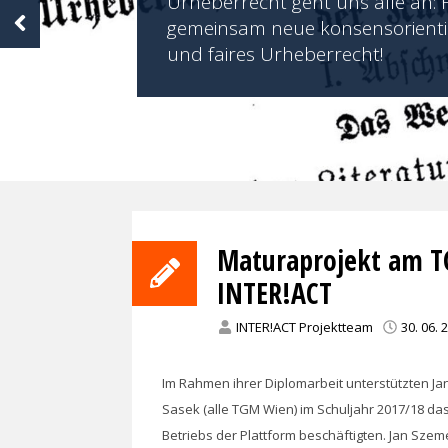
Urheberrecht geht uns alle an: 
gemeinsam neue konsensorienti
und faires Urheberrecht!
Maturaprojekt am TG
INTER!ACT
INTER!ACT Projektteam
30. 06. 
Im Rahmen ihrer Diplomarbeit unterstützten Ja
Sasek (alle TGM Wien) im Schuljahr 2017/18 da
Betriebs der Plattform beschäftigten. Jan Sz