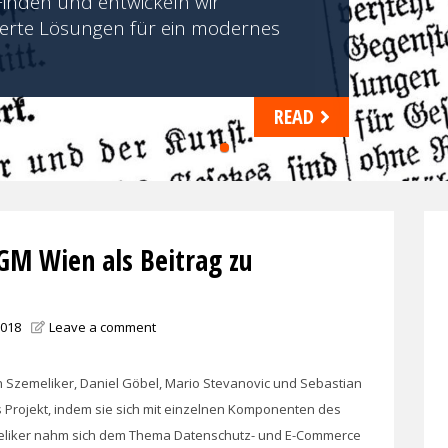
Finden und entwickeln wir
erte Lösungen für ein modernes
READ
1
M Wien als Beitrag zu
2018
Leave a comment
n Szemeliker, Daniel Göbel, Mario Stevanovic und Sebastian
s Projekt, indem sie sich mit einzelnen Komponenten des
emeliker nahm sich dem Thema Datenschutz- und E-Commerce