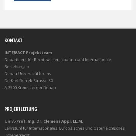
KONTAKT
INTER!ACT Projektteam
Department für Rechtswissenschaften und Internationale
Beziehungen
Donau-Universität Krems
Dr.-Karl-Dorrek-Strasse 30
A-3500 Krems an der Donau
PROJEKTLEITUNG
Univ.-Prof. Ing. Dr. Clemens Appl, LL.M.
Lehrstuhl für Internationales, Europäisches und Österreichisches
Urheberrecht