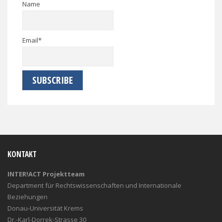
Name
Email*
KONTAKT
INTER!ACT Projektteam
Department für Rechtswissenschaften und Internationale
Beziehungen
Donau-Universität Krems
Dr.-Karl-Dorrek-Strasse 30