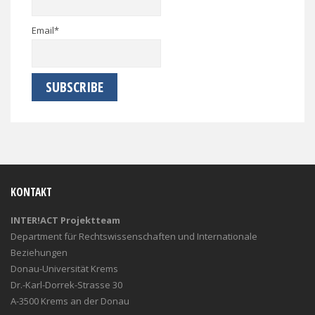
Email*
KONTAKT
INTER!ACT Projektteam
Department für Rechtswissenschaften und Internationale
Beziehungen
Donau-Universität Krems
Dr.-Karl-Dorrek-Strasse 30
A-3500 Krems an der Donau